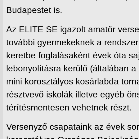
Budapestet is.
Az ELITE SE igazolt amatőr versen
további gyermekeknek a rendszere
keretbe foglalásaként évek óta s
lebonyolításra kerülő (általában 
mini korosztályos kosárlabda tor
résztvevő iskolák illetve egyéb 
térítésmentesen vehetnek részt.
Versenyző csapataink az évek sorá