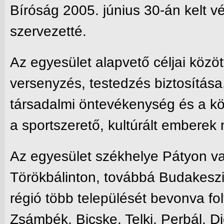
Bíróság 2005. június 30-án kelt v
szervezetté.
Az egyesület alapvető céljai közöt
versenyzés, testedzés biztosítása,
társadalmi öntevékenység és a kö
a sportszerető, kultúrált emberek
Az egyesület székhelye Pátyon v
Törökbálinton, továbbá Budakeszin
régió több települését bevonva foly
Zsámbék, Bicske, Telki, Perbál, D