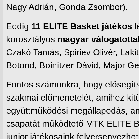
Nagy Adrián, Gonda Zsombor).
Eddig
11 ELITE Basket játékos
l
korosztályos
magyar válogatott
Czakó Tamás, Spiriev Olivér, Lak
Botond, Boinitzer Dávid, Major Ger
Fontos számunkra, hogy elősegít
szakmai előmenetelét, amihez kitű
együttműködési megállapodás, a
csapatát működtető MTK ELITE Bas
junior játékosaink felversenyezhe