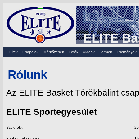
ELITE Ba
Hírek
Csapatok
Mérkőzések
Fotók
Videók
Termek
Események
Rólunk
Az ELITE Basket Törökbálint csap
ELITE Sportegyesület
Székhely:
20
Bankszámla száma
11