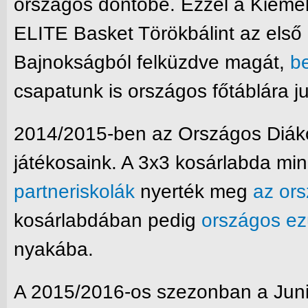
országos döntőbe. Ezzel a Kieme
ELITE Basket Törökbálint az első 
Bajnokságból felküzdve magát,
b
csapatunk is országos főtáblára ju
2014/2015-ben az Országos Diákoli
játékosaink. A 3x3 kosárlabda mi
partneriskolák
nyerték meg
az ors
kosárlabdában pedig
országos ez
nyakába.
A 2015/2016-os szezonban a Juni