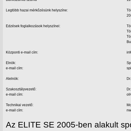
Legtöbb hazai mérkőzésünk helyszíne:
Tö
20
Edzések foglalkozások helyszínei:
Tö
Tö
Tö
Bu
Központi e-mail cím:
in
Elnök:
Spi
e-mail cím:
sp
Alelnök:
Dr
Szakosztályvezető:
Dr
e-mail cím:
ol
Technikai vezető:
Mo
e-mail cím:
nw
Az ELITE SE 2005-ben alakult sp