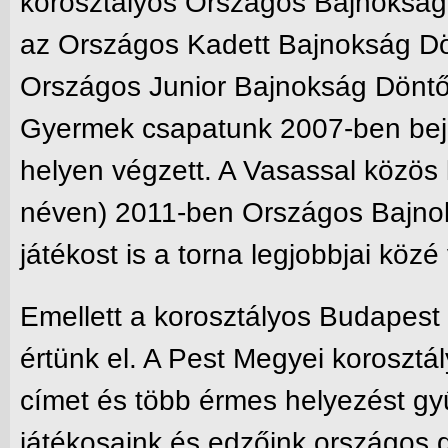
korosztályos Országos Bajnokság
az Országos Kadett Bajnokság Dön
Országos Junior Bajnokság Döntőjé
Gyermek csapatunk 2007-ben beju
helyen végzett. A Vasassal közös
néven) 2011-ben Országos Bajnoki
játékost is a torna legjobbjai közé
Emellett a korosztályos Budapest
értünk el. A Pest Megyei koroszt
címet és több érmes helyezést gyű
játékosaink és edzőink országos 