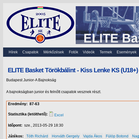
ELITE Ba
Hírek
Csapatok
Mérkőzések
Fotók
Videók
Termek
Események
ELITE Basket Törökbálint - Kiss Lenke KS (U18+)
Budapest Junior-A Bajnokság
A bajnokságban junior és felnőtt csapatok vesznek részt.
Eredmény:
87-63
Statisztika (letölthető):
Excel
Időpont:
sze., 2013-05-29 18:30
Játékos:
Tóth Richárd
Horváth Gergely
Vajda Ákos
Fülöp Botond
Nag