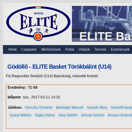
ELITE Ba
Hírek
Csapatok
Mérkőzések
Fotók
Videók
Termek
Események
Gödöllő - ELITE Basket Törökbálint (U14)
Fiú Regionális Serdülő (U14) Bajnokság, második forduló
Eredmény:
71-58
Időpont:
szo., 2017-03-11 14:15
Játékos:
Herczku Dominik
Berlinger Marcell
Huszár Ákos
Herhoff Gerg
Szalai Márton
Dajka Dávid
Siba Gellért
Jolsvai András
Kovács Botond