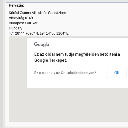
Helyszín:
Kőrösi Csoma Ált. Isk. és Gimnázium
Akácvirág u. 49.
Budapest XVII. ker.
Hungary
47° 28' 44.7096" N
,
19° 14' 56.1264" E
Ez az oldal nem tudja megfelelően betölteni a
Google Térképet.
OK
Ez a webhely az Ön tulajdonában van?