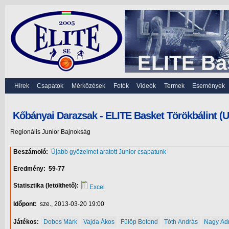
ELITE Ba
Hírek
Csapatok
Mérkőzések
Fotók
Videók
Termek
Események
Kőbányai Darazsak - ELITE Basket Törökbálint (
Regionális Junior Bajnokság
Beszámoló:
Újabb győzelmet aratott Junior csapatunk
Eredmény:
59-77
Statisztika (letölthető):
Excel
Időpont:
sze., 2013-03-20 19:00
Játékos:
Dobos Márk
Vajda Ákos
Fülöp Botond
Tóth András
Nagy Ad