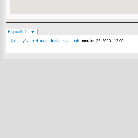
Kapcsolódó hírek
Újabb győzelmet aratott Junior csapatunk
-
március 22, 2013 - 13:00