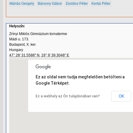
Máriás Gergely
Bársony Gábor
Zsoldos Péter
Kertai Péter
Helyszín:
Zrínyi Miklós Gimnázium tornaterme
Mádi u. 173.
Budapest, X. ker.
Hungary
47° 28' 31.5588" N
,
19° 9' 39.3048" E
Ez az oldal nem tudja megfelelően betölteni a
Google Térképet.
OK
Ez a webhely az Ön tulajdonában van?