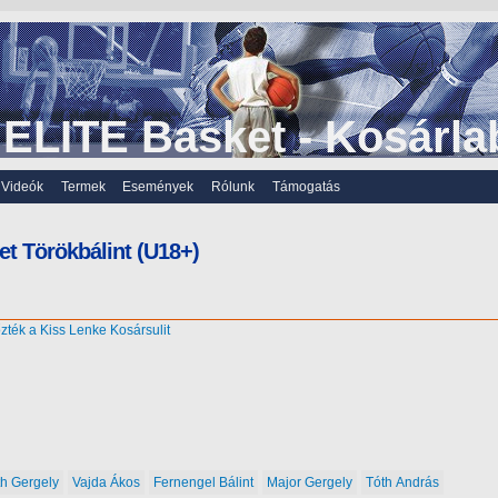
ELITE Basket - Kosárla
Videók
Termek
Események
Rólunk
Támogatás
et Törökbálint (U18+)
zték a Kiss Lenke Kosársulit
h Gergely
Vajda Ákos
Fernengel Bálint
Major Gergely
Tóth András