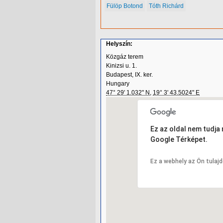
Fülöp Botond
Tóth Richárd
Helyszín:
Közgáz terem
Kinizsi u. 1.
Budapest, IX. ker.
Hungary
47° 29' 1.032" N
,
19° 3' 43.5024" E
Ez az oldal nem tudja
Google Térképet.
Ez a webhely az Ön tulaj