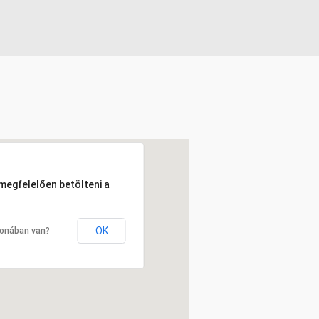
 megfelelően betölteni a
OK
donában van?