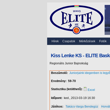
Hírek
Csapatok
Mérkőzések
Fotók
Kiss Lenke KS - ELITE Bask
Regionális Junior Bajnokság
Beszámoló:
Juniorjaink idegenben is legyő
Eredmény:
59-70
Statisztika (letölthető):
Excel
Időpont:
ked., 2013-03-19 16:30
Játékos:
Takács-Varga Bendegúz
Horvát