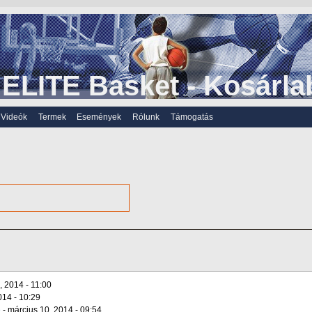
ELITE Basket - Kosárla
Videók
Termek
Események
Rólunk
Támogatás
, 2014 - 11:00
014 - 10:29
e
-
március 10, 2014 - 09:54