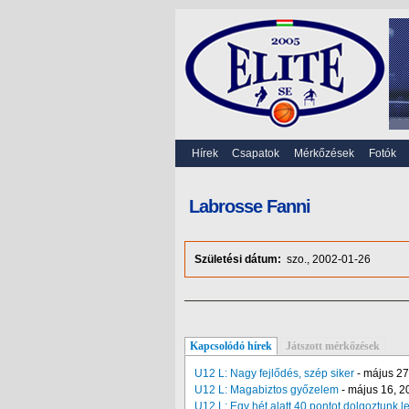
Hírek
Csapatok
Mérkőzések
Fotók
Labrosse Fanni
Születési dátum:
szo., 2002-01-26
Kapcsolódó hírek
Játszott mérkőzések
U12 L: Nagy fejlődés, szép siker
-
május 27
U12 L: Magabiztos győzelem
-
május 16, 2
U12 L: Egy hét alatt 40 pontot dolgoztunk l