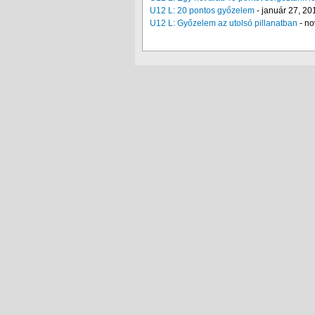
U12 L: 20 pontos győzelem
-
január 27, 20
U12 L: Győzelem az utolsó pillanatban
-
no