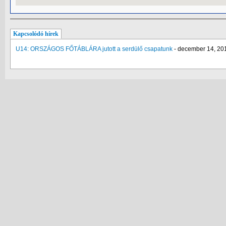
Kapcsolódó hírek
U14: ORSZÁGOS FŐTÁBLÁRA jutott a serdülő csapatunk
-
december 14, 201