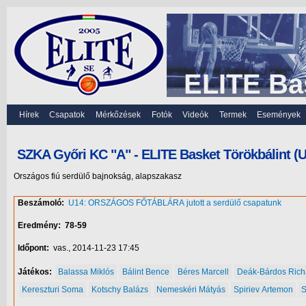
ELITE Ba
Hírek
Csapatok
Mérkőzések
Fotók
Videók
Termek
Események
SZKA Győri KC "A" - ELITE Basket Törökbálint (U
Országos fiú serdülő bajnokság, alapszakasz
Beszámoló:
U14: ORSZÁGOS FŐTÁBLÁRA jutott a serdülő csapatunk
Eredmény:
78-59
Időpont:
vas., 2014-11-23 17:45
Játékos:
Balassa Miklós
Bálint Bence
Béres Marcell
Deák-Bárdos Rich
Kereszturi Soma
Kotschy Balázs
Nemeskéri Mátyás
Spiriev Artemon
S