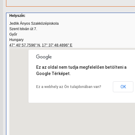
Helyszín:
Jedlik Ányos Szakközépiskola
Szent István út 7.
Győr
Hungary
47° 40' 57.7596" N
,
17° 37' 48.4896" E
Ez az oldal nem tudja megfelelően betölteni a
Google Térképet.
OK
Ez a webhely az Ön tulajdonában van?