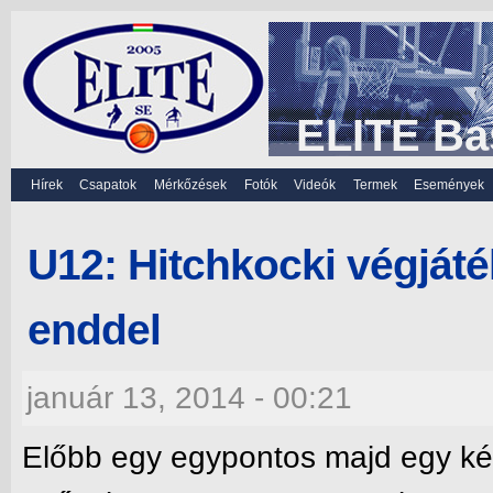
ELITE Ba
Hírek
Csapatok
Mérkőzések
Fotók
Videók
Termek
Események
U12: Hitchkocki végját
enddel
január 13, 2014 - 00:21
Előbb egy egypontos majd egy ké