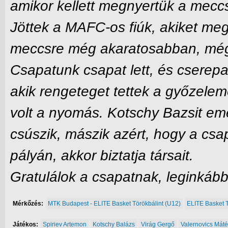
amikor kellett megnyertük a mecc
Jöttek a MAFC-os fiúk, akiket me
meccsre még akaratosabban, még 
Csapatunk csapat lett, és cserepa
akik rengeteget tettek a győzelem
volt a nyomás. Kotschy Bazsit eme
csúszik, mászik azért, hogy a csa
pályán, akkor biztatja társait.
Gratulálok a csapatnak, leginkáb
Mérkőzés:
MTK Budapest - ELITE Basket Törökbálint (U12)
ELITE Basket 
Játékos:
Spiriev Artemon
Kotschy Balázs
Virág Gergő
Valernovics Máté