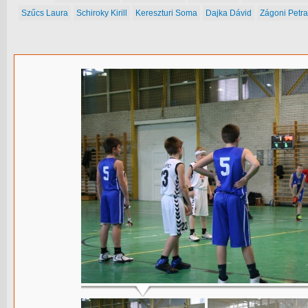
Szűcs Laura
Schiroky Kirill
Kereszturi Soma
Dajka Dávid
Zágoni Petra