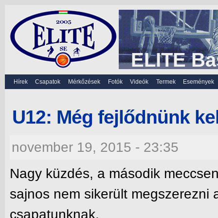
ELITE Ba
Hírek
Csapatok
Mérkőzések
Fotók
Videók
Termek
Események
U12: Még fejlődnünk kel
november 19, 2015 - 23:35
Nagy küzdés, a második meccsen e
sajnos nem sikerült megszerezni 
csapatunknak.