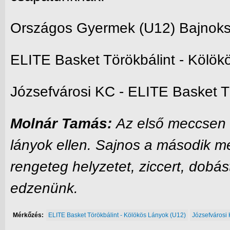
Országos Gyermek (U12) Bajnoksá
ELITE Basket Törökbálint - Kölö
Józsefvárosi KC - ELITE Basket 
Molnár Tamás:
Az első meccsen n
lányok ellen.
Sajnos a második mec
rengeteg helyzetet, ziccert, dobás
edzenünk.
Mérkőzés:
ELITE Basket Törökbálint - Kölökös Lányok (U12)
Józsefvárosi 