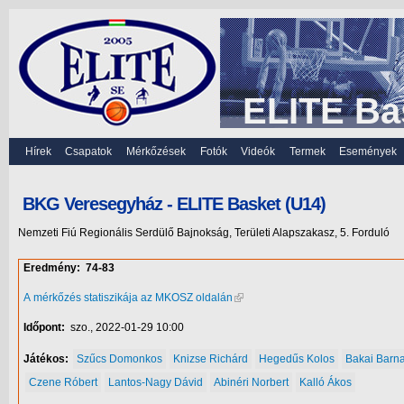
ELITE Ba
Hírek
Csapatok
Mérkőzések
Fotók
Videók
Termek
Események
BKG Veresegyház - ELITE Basket (U14)
Nemzeti Fiú Regionális Serdülő Bajnokság, Területi Alapszakasz, 5. Forduló
Eredmény:
74-83
A mérkőzés statiszikája az MKOSZ oldalán
Időpont:
szo., 2022-01-29 10:00
Játékos:
Szűcs Domonkos
Knizse Richárd
Hegedűs Kolos
Bakai Barn
Czene Róbert
Lantos-Nagy Dávid
Abinéri Norbert
Kalló Ákos