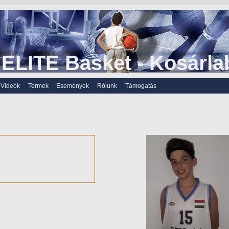
ELITE Basket - Kosárla
Videók
Termek
Események
Rólunk
Támogatás