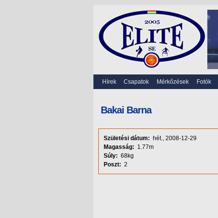
Hírek
Csapatok
Mérkőzések
Fotók
Bakai Barna
Születési dátum:
hét., 2008-12-29
Magasság:
1.77m
Súly:
68kg
Poszt:
2