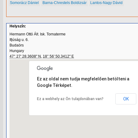
Somorácz Dániel
Barna-Chrestels Boldizsár
Lantos-Nagy Dávid
Helyszín:
Hermann Ottó Ált. Isk. Tornaterme
Ifjúság u. 6.
Budaörs
Hungary
47° 27' 28.3608" N
,
18° 56' 50.3412" E
Ez az oldal nem tudja megfelelően betölteni a
Google Térképet.
OK
Ez a webhely az Ön tulajdonában van?