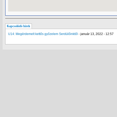
Kapcsolódó hírek
U14: Megérdemelt kettős győzelem Serdülőinktől
-
január 13, 2022 - 12:57