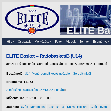
ELITE Ba
Hírek
Csapatok
Mérkőzések
Fotók
Videók
Termek
Események
ELITE Basket – Radobasket/B (U14)
Nemzeti Fiú Regionális Serdülő Bajnokság, Területi Alapszakasz, 4. Forduló
Beszámoló:
U14: Megérdemelt kettős győzelem Serdülőinktől
Eredmény:
111-63
A mérkőzés statiszikája az MKOSZ oldalán
Időpont:
szo., 2022-01-08 10:00
Játékos:
Szűcs Domonkos
Bakai Barna
Knizse Richárd
Csóti Levente