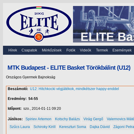
ELITE Ba
Hírek
Csapatok
Mérkőzések
Fotók
Videók
Termek
Események
MTK Budapest - ELITE Basket Törökbálint (U12)
Országos Gyermek Bajnokság
Beszámoló:
U12: Hitchkocki végjátékok, mindkétszer happy-enddel
Eredmény:
54-55
Időpont:
szo., 2014-01-11 09:20
Játékos:
Spiriev Artemon
Kotschy Balázs
Virág Gergő
Valernovics Mát
Szűcs Laura
Schiroky Kirill
Kereszturi Soma
Dajka Dávid
Zágoni Petr