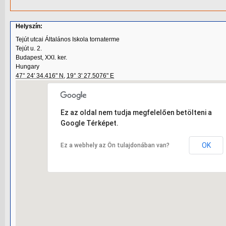
Helyszín:
Tejút utcai Általános Iskola tornaterme
Tejút u. 2.
Budapest, XXI. ker.
Hungary
47° 24' 34.416" N
,
19° 3' 27.5076" E
Ez az oldal nem tudja megfelelően betölteni a
Google Térképet.
OK
Ez a webhely az Ön tulajdonában van?