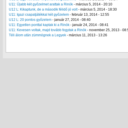
U11: Újabb két győzelmet arattak a Rinók
-
március 5, 2014 - 20:10
U12 L: Kikaptunk, de a második félidő jó volt
-
március 5, 2014 - 18:30
U11: Igazi csapatjátékkal két győzelem
-
február 13, 2014 - 12:55
U12 L: 20 pontos győzelem
-
január 27, 2014 - 08:40
U11: Egyetlen ponttal kaptak ki a Rinók
-
január 24, 2014 - 08:41
U11: Kevesen voltak, majd tovább fogytak a Rinók
-
november 25, 2013 - 08:
Téli álom után zümmögnek a Legyek
-
március 11, 2013 - 13:26