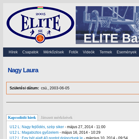
ELITE Ba
Hírek
Csapatok
Mérkőzések
Fotók
Videók
Termek
Események
Nagy Laura
Születési dátum:
csü., 2003-06-05
Kapcsolódó hírek
Játszott mérkőzések
U12 L: Nagy fejlődés, szép siker
-
május 27, 2014 - 11:00
U12 L: Magabiztos győzelem
-
május 16, 2014 - 10:29
U12 L: Egy hét alatt 40 pontot dolgoztunk le
-
március 10, 2014 - 09:54