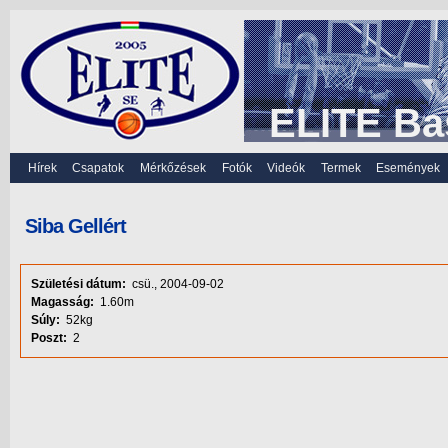
ELITE Ba
Hírek
Csapatok
Mérkőzések
Fotók
Videók
Termek
Események
Siba Gellért
Születési dátum:
csü., 2004-09-02
Magasság:
1.60m
Súly:
52kg
Poszt:
2